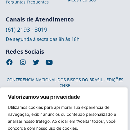
Perguntas Frequentes
Canais de Atendimento
(61) 2193 - 3019
De segunda à sexta das 8h às 18h
Redes Sociais
CONFERENCIA NACIONAL DOS BISPOS DO BRASIL - EDIÇÕES
CNBB
33.685.686/0019-80 0746813400220
Valorizamos sua privacidade
SAAN Quadra 3 Lote 590/600 Zona Industrial
Brasília DF 70.632-350
Utilizamos cookies para aprimorar sua experiência de
Eventuais promoções, descontos e prazos de pagamento
navegação, exibir anúncios ou conteúdo personalizado e
expostos aqui são válidos apenas para compras via internet.
analisar nosso tráfego. Ao clicar em “Aceitar todos”, você
As fotos, os textos e o layout aqui veiculados são de
concorda com nosso uso de cookies.