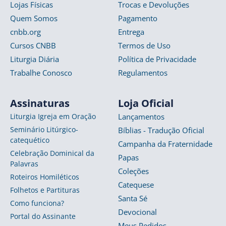
Lojas Físicas
Trocas e Devoluções
Quem Somos
Pagamento
cnbb.org
Entrega
Cursos CNBB
Termos de Uso
Liturgia Diária
Política de Privacidade
Trabalhe Conosco
Regulamentos
Assinaturas
Loja Oficial
Liturgia Igreja em Oração
Lançamentos
Seminário Litúrgico-
Bíblias - Tradução Oficial
catequético
Campanha da Fraternidade
Celebração Dominical da
Papas
Palavras
Coleções
Roteiros Homiléticos
Catequese
Folhetos e Partituras
Santa Sé
Como funciona?
Devocional
Portal do Assinante
Meus Pedidos