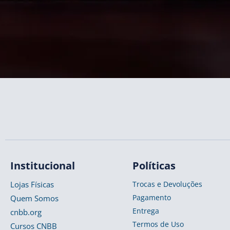
Institucional
Políticas
Lojas Físicas
Trocas e Devoluções
Pagamento
Quem Somos
Entrega
cnbb.org
Termos de Uso
Cursos CNBB