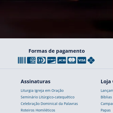
Formas de pagamento
Assinaturas
Loja 
Liturgia Igreja em Oração
Lançam
Seminário Litúrgico-catequético
Bíblias
Celebração Dominical da Palavras
Campan
Roteiros Homiléticos
Papas