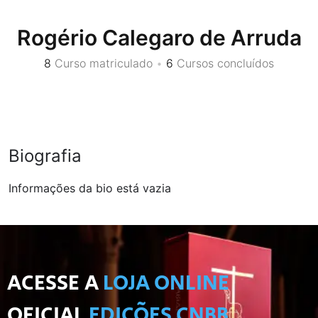
Rogério Calegaro de Arruda
8
Curso matriculado
•
6
Cursos concluídos
Biografia
Informações da bio está vazia
ACESSE A
LOJA ONLINE
OFICIAL
EDIÇÕES CNBB