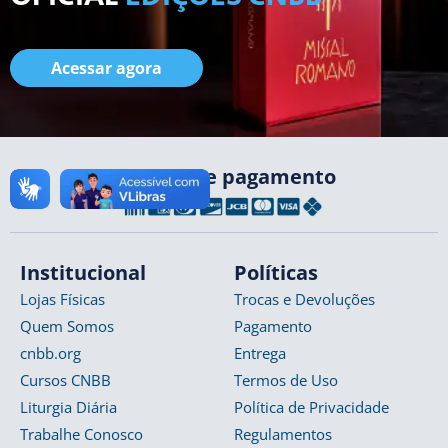
Acessar agora
Formas de pagamento
Institucional
Políticas
Lojas Físicas
Trocas e Devoluções
Quem Somos
Pagamento
cnbb.org
Entrega
Cursos CNBB
Termos de Uso
Liturgia Diária
Política de Privacidade
Trabalhe Conosco
Regulamentos